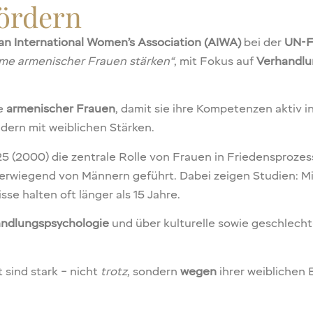
fördern
n International Women’s Association (AIWA)
bei der
UN-F
mme armenischer Frauen stärken“
, mit Fokus auf
Verhandlu
re
armenischer Frauen
, damit sie ihre Kompetenzen aktiv i
ndern mit weiblichen Stärken.
25 (2000) die zentrale Rolle von Frauen in Friedensproze
erwiegend von Männern geführt. Dabei zeigen Studien: M
e halten oft länger als 15 Jahre.
ndlungspsychologie
und über kulturelle sowie geschlecht
 sind stark – nicht
trotz
, sondern
wegen
ihrer weiblichen 