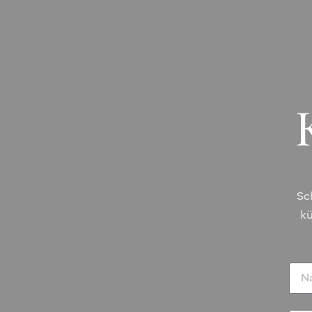
Sc
kü