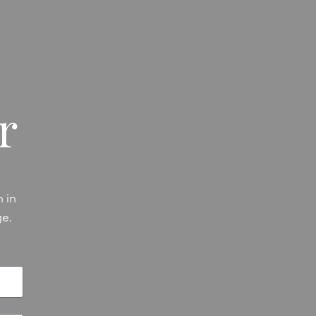
r
 in
ge.